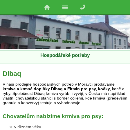
Hospodářské potřeby
Dibaq
V naší prodejně hospodářských potřeb v Moravci prodáváme
krmiva a krmné doplňky Dibaq a Fitmin pro psy, kočky,
koně a
ryby. Společnost Dibaq krmiva vyrábí i vyvíjí, v Česku má například
vlastní chovatelskou stanici s border coliemi, kde krmiva (především
granule a konzervy) testuje a vyhodnocuje.
Chovatelům nabízíme krmiva pro psy:
v různém věku