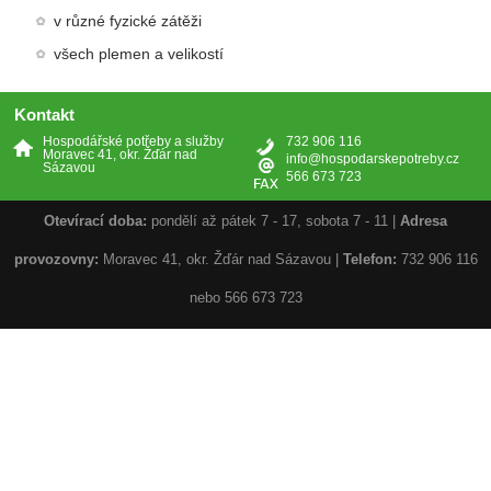
v různé fyzické zátěži
všech plemen a velikostí
Kontakt
Hospodářské potřeby a služby
732 906 116
Moravec 41, okr. Žďár nad
info@hospodarskepotreby.cz
Sázavou
566 673 723
Otevírací doba:
pondělí až pátek 7 - 17, sobota 7 - 11 |
Adresa
provozovny:
Moravec 41, okr. Žďár nad Sázavou |
Telefon:
732 906 116
nebo 566 673 723