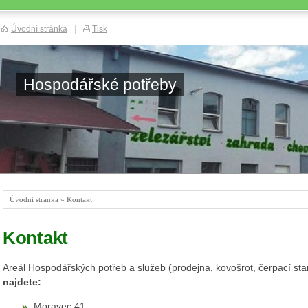
Úvodní stránka
|
Tisk
Hospodářské potřeby
Úvodní stránka
» Kontakt
Kontakt
Areál Hospodářských potřeb a služeb (prodejna, kovošrot, čerpací sta
najdete:
Moravec 41