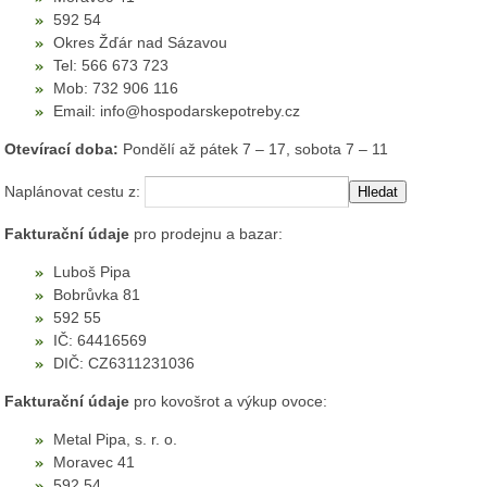
592 54
Okres Žďár nad Sázavou
Tel: 566 673 723
Mob: 732 906 116
Email: info@hospodarskepotreby.cz
Otevírací doba:
Pondělí až pátek 7 – 17, sobota 7 – 11
Naplánovat cestu z:
Fakturační údaje
pro prodejnu a bazar:
Luboš Pipa
Bobrůvka 81
592 55
IČ: 64416569
DIČ: CZ6311231036
Fakturační údaje
pro kovošrot a výkup ovoce:
Metal Pipa, s. r. o.
Moravec 41
592 54