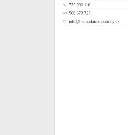
732 906 116
566 673 723
FAX
info@hospodarskepotreby.cz