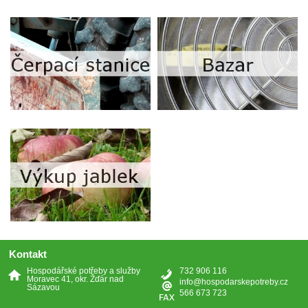
Kontakt
Hospodářské potřeby a služby
732 906 116
Moravec 41, okr. Žďár nad
info@hospodarskepotreby.cz
Sázavou
566 673 723